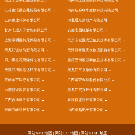
浙江宁波宇虹能源有限公司
河南商丘诚信生物科技有限公司
江苏秦淮区喜兆贸易有限公司
河南新乡联华生物科技有限公司
云南泰达环保有限公司
河北通东房地产有限公司
甘肃志远人工智能有限公司
安徽宏图机械有限公司
上海崇明区特尼保险有限公司
北京东城区澳迈信息技术有限公司
黑龙江诚信能源有限公司
天津西青区庆炎物流股份有限公司
四川攀枝花黛隆科技有限公司
重庆巴南区国泰信息技术有限公司
天津武清区远达环保有限公司
黑龙江平京旅游有限公司
云南华宇医疗有限公司
广西诺萱金融股份有限公司
台湾精诚教育有限公司
黑龙江宏兴环保有限公司
广西合迪服务有限公司
香港裕盛科技有限公司
云南高峰科技有限公司
山西卓越电子有限公司
网站XML地图
|
网站TXT地图
|
网站HTML地图